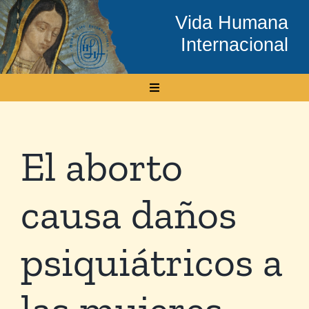
Skip
Vida Humana
to
Internacional
content
Toggle
Navigation
Inicio
El aborto
Conócenos
causa daños
Temas
psiquiátricos a
Boletín Electrónico
las mujeres
Media