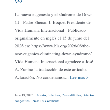
La nueva eugenesia y el síndrome de Down
Tienda Virtual
(I) Padre Shenan J. Boquet Presidente de
Vida Humana Internacional Publicado
Buscar
originalmente en inglés el 15 de junio del
2026 en: https://www.hli.org/2026/06/the-
Cómo Donar
new-eugenics-eliminating-down-syndrome/
Vida Humana Internacional agradece a José
A. Zunino la traducción de este artículo.
Aclaración: No condenamos...
Lee mas >
June 19, 2026
|
Aborto
,
Boletines
,
Casos difíciles
,
Defectos
congénitos
,
Temas
|
0 Comments