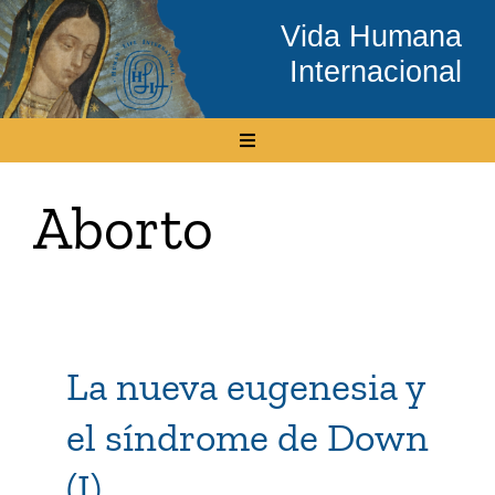
Skip
Vida Humana
to
Internacional
content
Toggle
Navigation
Inicio
Aborto
Conócenos
Temas
La nueva eugenesia y
Boletín Electrónico
el síndrome de Down
(I)
Media