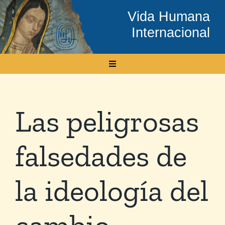
Skip
Vida Humana
to
Internacional
content
Toggle
Navigation
Inicio
Las peligrosas
Conócenos
falsedades de
Temas
la ideología del
Boletín Electrónico
cambio
Media