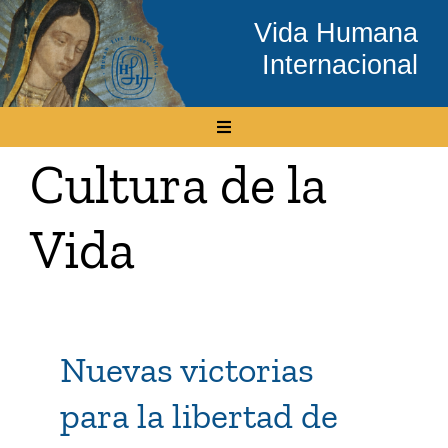
Skip
Vida Humana
to
Internacional
content
Toggle
Navigation
Cultura de la
Inicio
Vida
Conócenos
Temas
Nuevas victorias
Boletín Electrónico
para la libertad de
Media