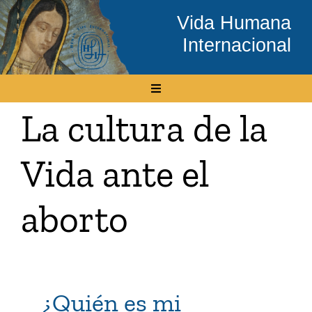
Skip
Vida Humana
to
Internacional
content
Toggle
Navigation
La cultura de la
Inicio
Vida ante el
Conócenos
aborto
Temas
Boletín Electrónico
¿Quién es mi
Media