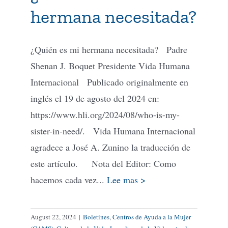
hermana necesitada?
Tienda Virtual
¿Quién es mi hermana necesitada? Padre
Buscar
Shenan J. Boquet Presidente Vida Humana
Internacional Publicado originalmente en
inglés el 19 de agosto del 2024 en:
Cómo Donar
https://www.hli.org/2024/08/who-is-my-
sister-in-need/. Vida Humana Internacional
agradece a José A. Zunino la traducción de
este artículo. Nota del Editor: Como
hacemos cada vez...
Lee mas >
August 22, 2024
|
Boletines
,
Centros de Ayuda a la Mujer