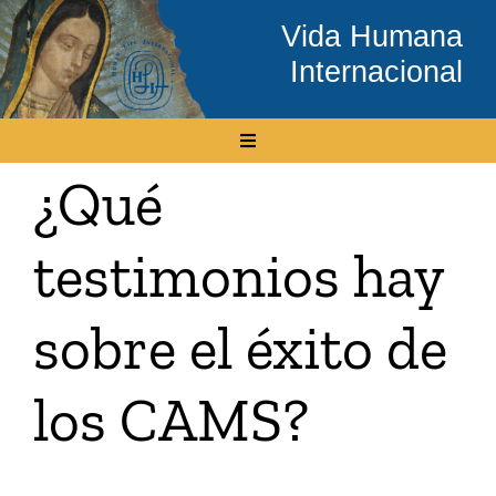
Skip
Vida Humana
to
Internacional
content
Toggle
Navigation
¿Qué
Inicio
testimonios hay
Conócenos
sobre el éxito de
Temas
los CAMS?
Boletín Electrónico
Media