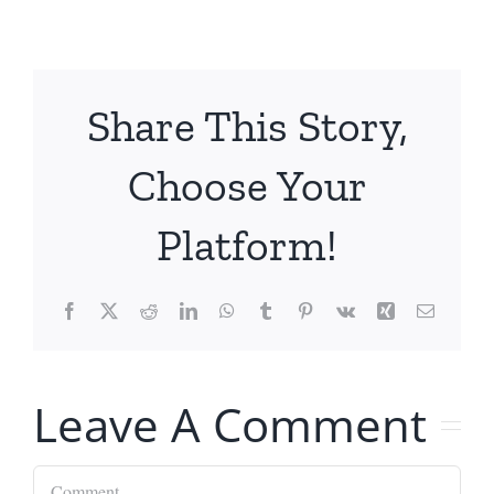
Share This Story,
Choose Your
Platform!
Facebook
X
Reddit
LinkedIn
WhatsApp
Tumblr
Pinterest
Vk
Xing
Email
Leave A Comment
Comment