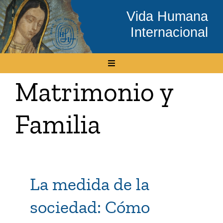
Skip
Vida Humana
to
Internacional
content
Toggle
Navigation
Matrimonio y
Inicio
Familia
Conócenos
Temas
La medida de la
Boletín Electrónico
sociedad: Cómo
Media