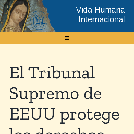
Skip
Vida Humana
to
Internacional
content
Toggle
Navigation
Inicio
El Tribunal
Conócenos
Supremo de
Temas
EEUU protege
Boletín Electrónico
los derechos
Media