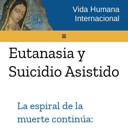
Skip
Vida Humana
to
Internacional
content
Toggle
Navigation
Eutanasia y
Inicio
Suicidio Asistido
Conócenos
Temas
La espiral de la
Boletín Electrónico
muerte continúa:
Media