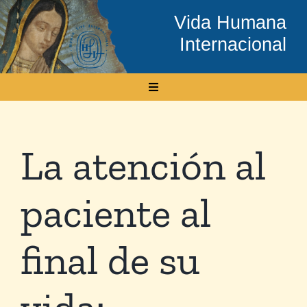
Skip
Vida Humana
to
Internacional
content
Toggle
Navigation
Inicio
La atención al
Conócenos
paciente al
Temas
final de su
Boletín Electrónico
vida:
Media