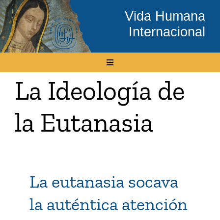
Skip
Vida Humana
to
Internacional
content
Toggle
Navigation
La Ideología de
Inicio
la Eutanasia
Conócenos
Temas
La eutanasia socava
Boletín Electrónico
la auténtica atención
Media