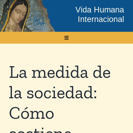
Skip
Vida Humana
to
Internacional
content
Toggle
Navigation
Inicio
La medida de
Conócenos
la sociedad:
Temas
Cómo
Boletín Electrónico
sostiene,
Media