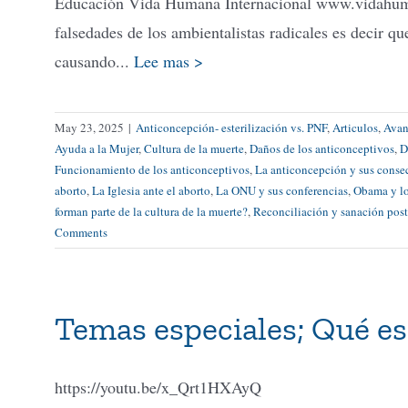
Educación Vida Humana Internacional www.vidahu
falsedades de los ambientalistas radicales es decir q
causando...
Lee mas >
May 23, 2025
|
Anticoncepción- esterilización vs. PNF
,
Articulos
,
Avanc
Ayuda a la Mujer
,
Cultura de la muerte
,
Daños de los anticonceptivos
,
D
Funcionamiento de los anticonceptivos
,
La anticoncepción y sus conse
aborto
,
La Iglesia ante el aborto
,
La ONU y sus conferencias
,
Obama y lo
forman parte de la cultura de la muerte?
,
Reconciliación y sanación pos
Comments
Temas especiales; Qué es
https://youtu.be/x_Qrt1HXAyQ