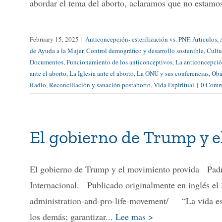
abordar el tema del aborto, aclaramos que no estam
February 15, 2025
|
Anticoncepción- esterilización vs. PNF
,
Articulos
,
de Ayuda a la Mujer
,
Control demográfico y desarrollo sostenible
,
Cultu
Documentos
,
Funcionamiento de los anticonceptivos
,
La anticoncepció
ante el aborto
,
La Iglesia ante el aborto
,
La ONU y sus conferencias
,
Oba
Radio
,
Reconciliación y sanación postaborto
,
Vida Espiritual
|
0 Comm
El gobierno de Trump y 
El gobierno de Trump y el movimiento provida Pad
Internacional. Publicado originalmente en inglés el 
administration-and-pro-life-movement/ “La vida es 
los demás; garantizar...
Lee mas >