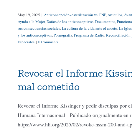
May 19, 2025
|
Anticoncepción- esterilización vs. PNF
,
Articulos
,
Avanc
Ayuda a la Mujer
,
Daños de los anticonceptivos
,
Documentos
,
Funciona
sus consecuencias sociales
,
La cultura de la vida ante el aborto
,
La Igles
y los anticonceptivos
,
Pornografía
,
Programa de Radio
,
Reconciliación 
Especiales
|
0 Comments
Revocar el Informe Kissin
mal cometido
Revocar el Informe Kissinger y pedir disculpas por
Humana Internacional Publicado originalmente en ing
https://www.hli.org/2025/02/revoke-nssm-200-and-a