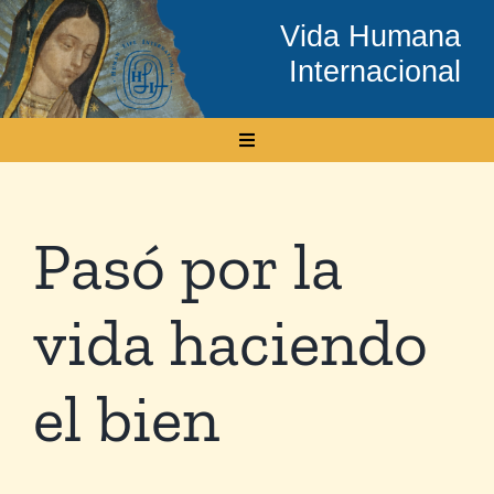
Skip
Vida Humana
to
Internacional
content
Toggle
Navigation
Inicio
Pasó por la
Conócenos
vida haciendo
Temas
el bien
Boletín Electrónico
Media