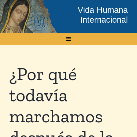
Skip
Vida Humana
to
Internacional
content
Toggle
Navigation
Inicio
¿Por qué
Conócenos
todavía
Temas
marchamos
Boletín Electrónico
después de la
Media