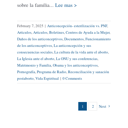
sobre la familia...
Lee mas >
February 7, 2025
|
Anticoncepción- esterilización vs. PNF
,
Articulos
,
Articulos
,
Boletines
,
Centros de Ayuda a la Mujer
,
Daños de los anticonceptivos
,
Documentos
,
Funcionamiento
de los anticonceptivos
,
La anticoncepción y sus
consecuencias sociales
,
La cultura de la vida ante el aborto
,
La Iglesia ante el aborto
,
La ONU y sus conferencias
,
Matrimonio y Familia
,
Obama y los anticonceptivos
,
Pornografía
,
Programa de Radio
,
Reconciliación y sanación
postaborto
,
Vida Espiritual
|
0 Comments
1
2
Next