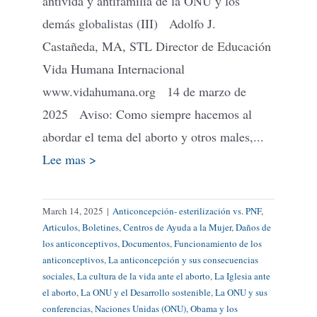
antivida y antifamilia de la ONU y los
demás globalistas (III) Adolfo J.
Castañeda, MA, STL Director de Educación
Vida Humana Internacional
www.vidahumana.org 14 de marzo de
2025 Aviso: Como siempre hacemos al
abordar el tema del aborto y otros males,...
Lee mas >
March 14, 2025
|
Anticoncepción- esterilización vs. PNF
,
Articulos
,
Boletines
,
Centros de Ayuda a la Mujer
,
Daños de
los anticonceptivos
,
Documentos
,
Funcionamiento de los
anticonceptivos
,
La anticoncepción y sus consecuencias
sociales
,
La cultura de la vida ante el aborto
,
La Iglesia ante
el aborto
,
La ONU y el Desarrollo sostenible
,
La ONU y sus
conferencias
,
Naciones Unidas (ONU)
,
Obama y los