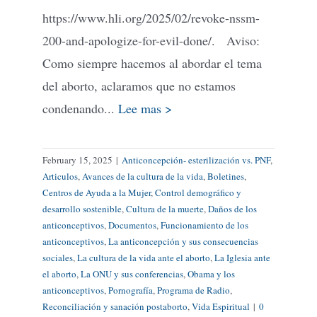
https://www.hli.org/2025/02/revoke-nssm-
200-and-apologize-for-evil-done/. Aviso:
Como siempre hacemos al abordar el tema
del aborto, aclaramos que no estamos
condenando...
Lee mas >
February 15, 2025
|
Anticoncepción- esterilización vs. PNF
,
Articulos
,
Avances de la cultura de la vida
,
Boletines
,
Centros de Ayuda a la Mujer
,
Control demográfico y
desarrollo sostenible
,
Cultura de la muerte
,
Daños de los
anticonceptivos
,
Documentos
,
Funcionamiento de los
anticonceptivos
,
La anticoncepción y sus consecuencias
sociales
,
La cultura de la vida ante el aborto
,
La Iglesia ante
el aborto
,
La ONU y sus conferencias
,
Obama y los
anticonceptivos
,
Pornografía
,
Programa de Radio
,
Reconciliación y sanación postaborto
,
Vida Espiritual
|
0