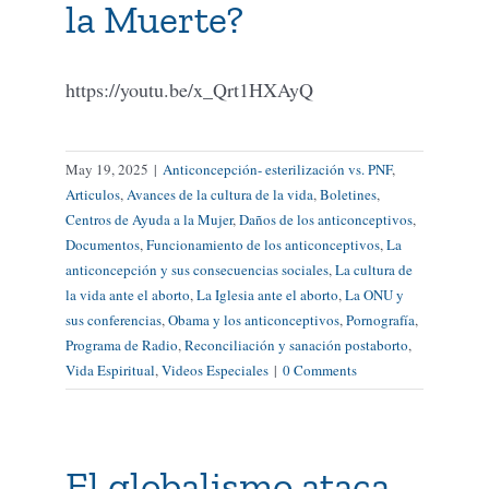
la Muerte?
https://youtu.be/x_Qrt1HXAyQ
May 19, 2025
|
Anticoncepción- esterilización vs. PNF
,
Articulos
,
Avances de la cultura de la vida
,
Boletines
,
Centros de Ayuda a la Mujer
,
Daños de los anticonceptivos
,
Documentos
,
Funcionamiento de los anticonceptivos
,
La
anticoncepción y sus consecuencias sociales
,
La cultura de
la vida ante el aborto
,
La Iglesia ante el aborto
,
La ONU y
sus conferencias
,
Obama y los anticonceptivos
,
Pornografía
,
Programa de Radio
,
Reconciliación y sanación postaborto
,
Vida Espiritual
,
Videos Especiales
|
0 Comments
El globalismo ataca