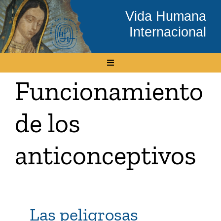
Skip
Vida Humana
to
Internacional
content
Toggle
Navigation
Funcionamiento
Inicio
de los
Conócenos
anticonceptivos
Temas
Boletín Electrónico
Las peligrosas
Media