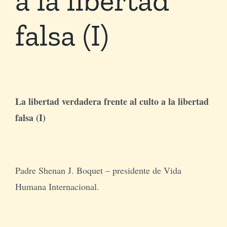
falsa (I)
Tienda Virtual
Buscar
Cómo Donar
La libertad verdadera frente al culto a la libertad
falsa (I)
Padre Shenan J. Boquet – presidente de Vida
Humana Internacional.