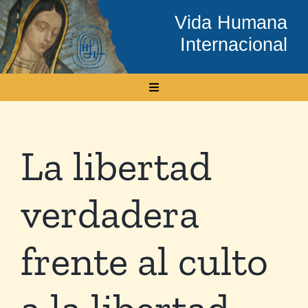
Skip
Vida Humana
to
Internacional
content
Toggle
Navigation
Inicio
La libertad
Conócenos
verdadera
Temas
frente al culto
Boletín Electrónico
a la libertad
Media