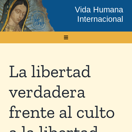
Skip
Vida Humana
to
Internacional
content
Toggle
Navigation
Inicio
La libertad
Conócenos
verdadera
Temas
frente al culto
Boletín Electrónico
a la libertad
Media