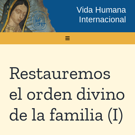
Skip
Vida Humana
to
Internacional
content
Toggle
Navigation
Inicio
Restauremos
Conócenos
el orden divino
Temas
de la familia (I)
Boletín Electrónico
Media