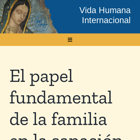
Skip
Vida Humana
to
Internacional
content
Toggle
Navigation
Inicio
El papel
Conócenos
fundamental
Temas
de la familia
Boletín Electrónico
en la sanación
Media