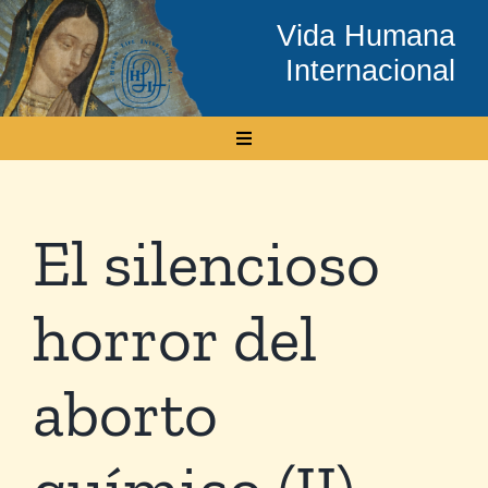
Skip
Vida Humana
to
Internacional
content
Toggle
Navigation
Inicio
El silencioso
Conócenos
horror del
Temas
aborto
Boletín Electrónico
químico (II)
Media