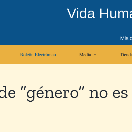
Vida Huma
Misi
Boletín Electrónico
Media
Tienda
 de “género” no e