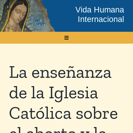
Skip
Vida Humana
to
Internacional
content
Toggle
Navigation
Inicio
La enseñanza
Conócenos
de la Iglesia
Temas
Católica sobre
Boletín Electrónico
el aborto y la
Media