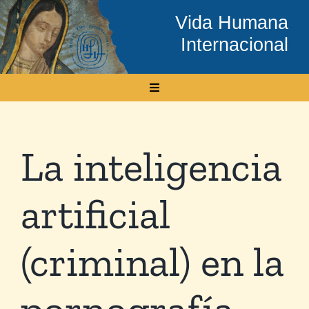
Skip
Vida Humana
to
Internacional
content
Toggle
Navigation
Inicio
La inteligencia
Conócenos
artificial
Temas
(criminal) en la
Boletín Electrónico
pornografía
Media