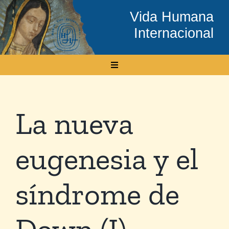
Skip
Vida Humana
to
Internacional
content
Toggle
Navigation
Inicio
La nueva
Conócenos
eugenesia y el
Temas
síndrome de
Boletín Electrónico
Down (I)
Media