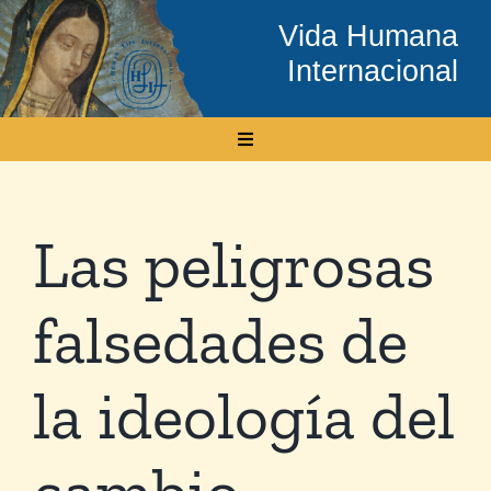
Skip
Vida Humana
to
Internacional
content
Toggle
Navigation
Inicio
Las peligrosas
Conócenos
falsedades de
Temas
la ideología del
Boletín Electrónico
cambio
Media