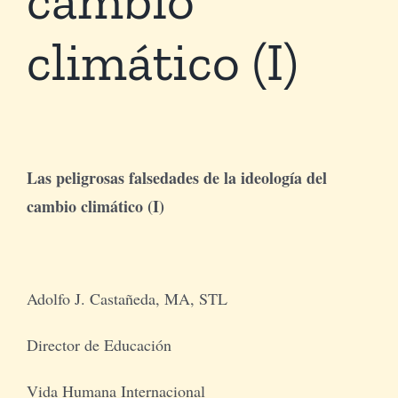
climático (I)
Tienda Virtual
Buscar
Cómo Donar
Las peligrosas falsedades de la ideología del
cambio climático (I)
Adolfo J. Castañeda, MA, STL
Director de Educación
Vida Humana Internacional