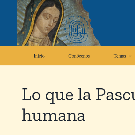
Skip
to
content
Inicio
Conócenos
Temas
Lo que la Pasc
humana