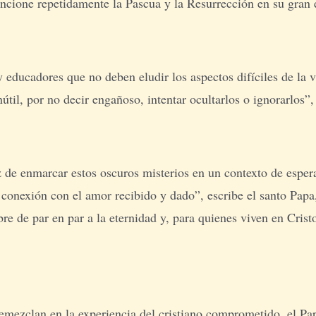
ncione repetidamente la Pascua y la Resurrección en su gran 
y educadores que no deben eludir los aspectos difíciles de la 
útil, por no decir engañoso, intentar ocultarlos o ignorarlos”,
 de enmarcar estos oscuros misterios en un contexto de espera
a conexión con el amor recibido y dado”, escribe el santo Pa
re de par en par a la eternidad y, para quienes viven en Crist
mezclan en la experiencia del cristiano comprometido, el Pap