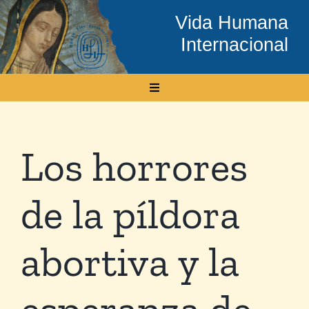
Skip
Vida Humana
to
Internacional
content
Toggle
Navigation
Inicio
Los horrores
Conócenos
de la píldora
Temas
abortiva y la
Boletín Electrónico
esperanza de
Media