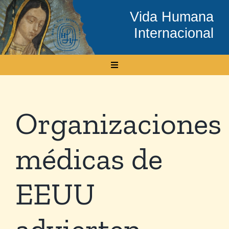
Skip
Vida Humana
to
Internacional
content
Toggle
Navigation
Inicio
Organizaciones
Conócenos
médicas de
Temas
EEUU
Boletín Electrónico
advierten
Media