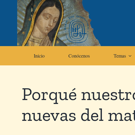
Skip
to
content
Inicio
Conócenos
Temas
Porqué nuestr
nuevas del ma