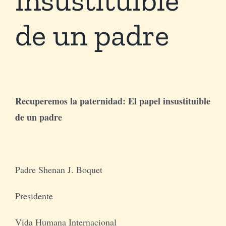
de un padre
Tienda Virtual
Buscar
Cómo Donar
Recuperemos la paternidad: El papel insustituible
de un padre
Padre Shenan J. Boquet
Presidente
Vida Humana Internacional