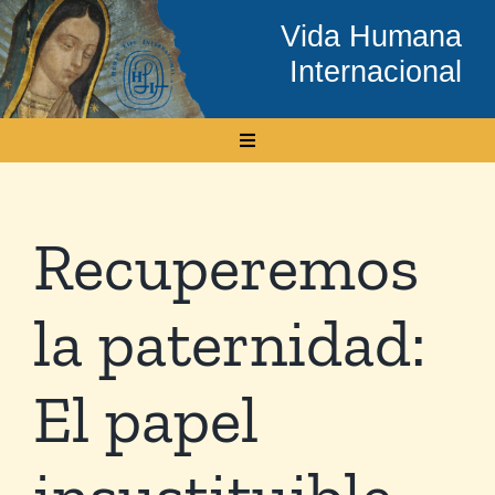
Skip
Vida Humana
to
Internacional
content
Toggle
Navigation
Inicio
Recuperemos
Conócenos
la paternidad:
Temas
El papel
Boletín Electrónico
insustituible
Media