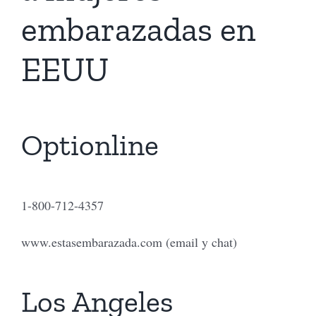
embarazadas en
Tienda Virtual
EEUU
Buscar
Optionline
Cómo Donar
1-800-712-4357
www.estasembarazada.com (email y chat)
Los Angeles