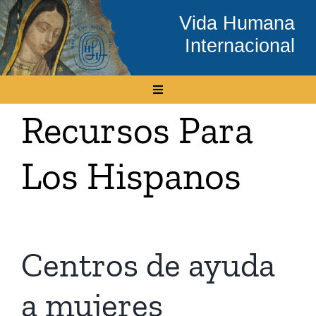
Skip
Vida Humana
to
Internacional
content
Toggle
Navigation
Recursos Para
Inicio
Los Hispanos
Conócenos
Temas
Centros de ayuda
Boletín Electrónico
a mujeres
Media