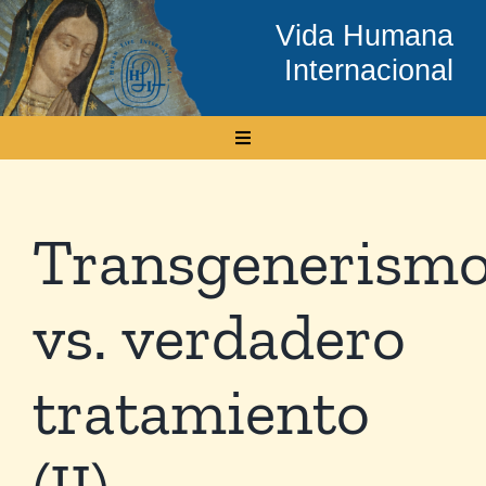
Skip
Vida Humana
to
Internacional
content
Toggle
Navigation
Inicio
Transgenerism
Conócenos
vs. verdadero
Temas
tratamiento
Boletín Electrónico
(II)
Media