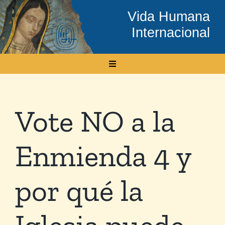
Skip
Vida Humana
to
Internacional
content
Toggle
Navigation
Inicio
Vote NO a la
Conócenos
Enmienda 4 y
Temas
por qué la
Boletín Electrónico
Iglesia puede
Media