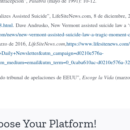
ontracepción”,
Palabra
(mayo de 1991): 10-12.
alizes Assisted Suicide”, LifeSiteNews.com, 8 de diciembre, 
8.html
. Dave Andrusko, New Vermont assisted suicide law a 
com/news/new-vermont-assisted-suicide-law-a-tragic-moment-c
marzo de 2016,
LifeSiteNews.com
,
https://www.lifesitenews.com/
m+Daily+Newsletter&utm_campaign=d0210e576a-
tm_medium=email&utm_term=0_0caba610ac-d0210e576a-3
stido tribunal de apelaciones de EEUU”,
Escoge la Vida
(marzo-
oose Your Platform!