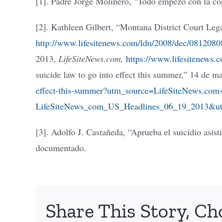
[1]. Padre Jorge Molinero, “Todo empezó con la c
[2]. Kathleen Gilbert, “Montana District Court Leg
http://www.lifesitenews.com/ldn/2008/dec/0812080
2013,
LifeSiteNews.com,
https://www.lifesitenews.
suicide law to go into effect this summer,” 14 de 
effect-this-summer?utm_source=LifeSiteNews.co
LifeSiteNews_com_US_Headlines_06_19_2013&u
[3]. Adolfo J. Castañeda, “Aprueba el suicidio asi
documentado.
Share This Story, Ch