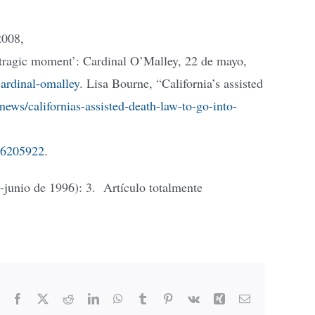
2008,
‘tragic moment’: Cardinal O’Malley, 22 de mayo,
ardinal-omalley
. Lisa Bourne, “California’s assisted
news/californias-assisted-death-law-to-go-into-
26205922
.
junio de 1996): 3.
Artículo totalmente
Facebook
X
Reddit
LinkedIn
WhatsApp
Tumblr
Pinterest
Vk
Xing
Email