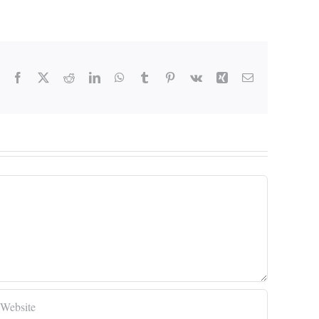
Facebook
X
Reddit
LinkedIn
WhatsApp
Tumblr
Pinterest
Vk
Xing
Email