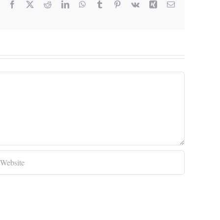
Facebook
X
Reddit
LinkedIn
WhatsApp
Tumblr
Pinterest
Vk
Xing
Email