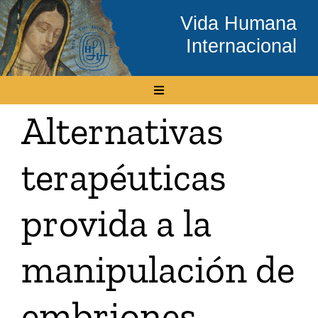
Skip
Vida Humana
to
Internacional
content
Toggle
Navigation
Alternativas
Inicio
terapéuticas
Conócenos
provida a la
Temas
manipulación de
Boletín Electrónico
embriones
Media