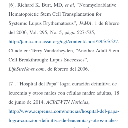
[6]. Richard K. Burt, MD,
et al
, “Nonmyeloablative
Hematopoietic Stem Cell Transplantation for
Systemic Lupus Erythematosus”,
JAMA
, 1 de febrero
del 2006, Vol. 295, No. 5, págs. 527-535,
http://jama.ama-assn.org/cgi/content/short/295/5/527
.
Citado en: Terry Vanderheyden, “Another Adult Stem
Cell Breakthrough: Lupus Successes”,
LifeSiteNews.com
, de febrero del 2006.
[7]. “Hospital del Papa” logra curación definitiva de
leucemia y otros males con células madre adultas, 18
de junio de 2014,
ACI/EWTN Noticias
,
http://www.aciprensa.com/noticias/hospital-del-papa-
logra-curacion-definitiva-de-leucemia-y-otros-males-