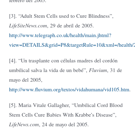
[3]. “Adult Stem Cells used to Cure Blindness”,
LifeSiteNews.com
, 29 de abril de 2005.
http://www.telegraph.co.uk/health/main.jhtml?
view=DETAILS&grid=P8&targetRule=10&xml=/health/2
[4]. “Un trasplante con células madres del cordón
umbilical salva la vida de un bebé”,
Fluvium
, 31 de
mayo del 2005,
http://www.fluvium.org/textos/vidahumana/vid105.htm
.
[5]. Maria Vitale Gallagher, “Umbilical Cord Blood
Stem Cells Cure Babies With Krabbe’s Disease”,
LifeNews.com
, 24 de mayo del 2005.