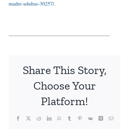
madre-adultas-30257/
.
_______________________________________
Share This Story,
Choose Your
Platform!
Facebook
X
Reddit
LinkedIn
WhatsApp
Tumblr
Pinterest
Vk
Xing
Email