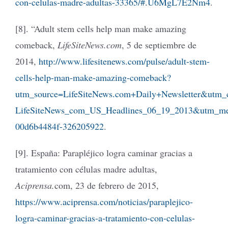
con-celulas-madre-adultas-33365/#.U6MgL7E2Nm4
.
[8]. “Adult stem cells help man make amazing
comeback,
LifeSiteNews.com
, 5 de septiembre de
2014,
http://www.lifesitenews.com/pulse/adult-stem-
cells-help-man-make-amazing-comeback?
utm_source=LifeSiteNews.com+Daily+Newsletter&utm_
LifeSiteNews_com_US_Headlines_06_19_2013&utm_m
00d6b4484f-326205922
.
[9]. España: Parapléjico logra caminar gracias a
tratamiento con células madre adultas,
Aciprensa.
com, 23 de febrero de 2015,
https://www.aciprensa.com/noticias/paraplejico-
logra-caminar-gracias-a-tratamiento-con-celulas-