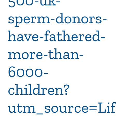
sperm-donors-
have-fathered-
more-than-
6000-
children?
utm_source=Li