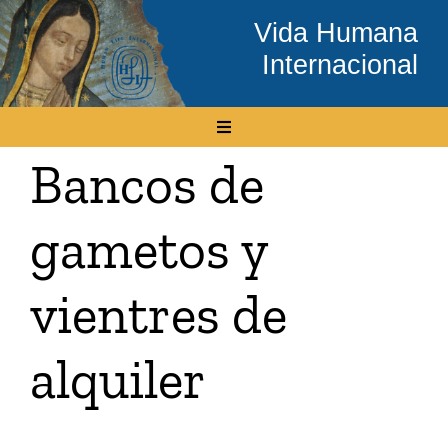
Skip
Vida Humana
to
Internacional
content
Toggle
Navigation
Bancos de
Inicio
gametos y
Conócenos
vientres de
Temas
alquiler
Boletín Electrónico
Media