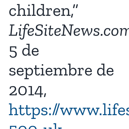
children,”
LifeSiteNews.co
5 de
septiembre de
2014,
https://www.lif
500-uk-