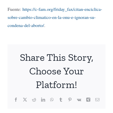
Fuente:
https://c-fam.org/friday_fax/citan-enciclica-
sobre-cambio-climatico-en-la-onu-e-ignoran-su-
condena-del-aborto/
.
Share This Story,
Choose Your
Platform!
Facebook
X
Reddit
LinkedIn
WhatsApp
Tumblr
Pinterest
Vk
Xing
Email