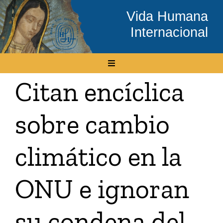
Skip
Vida Humana
to
Internacional
content
Toggle
Navigation
Citan encíclica
Inicio
sobre cambio
Conócenos
climático en la
Temas
ONU e ignoran
Boletín Electrónico
su condena del
Media