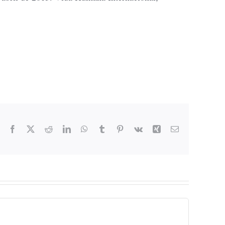
Facebook
X
Reddit
LinkedIn
WhatsApp
Tumblr
Pinterest
Vk
Xing
Email