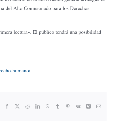
cina del Alto Comisionado para los Derechos
mera lectura». El público tendrá una posibilidad
derecho-humano/
.
Facebook
X
Reddit
LinkedIn
WhatsApp
Tumblr
Pinterest
Vk
Xing
Email