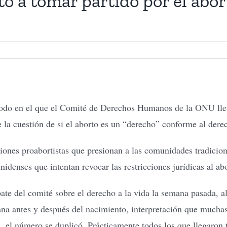
 a tomar partido por el abo
 en el que el Comité de Derechos Humanos de la ONU llevó 
 la cuestión de si el aborto es un “derecho” conforme al dere
ciones proabortistas que presionan a las comunidades tradicion
nidenses que intentan revocar las restricciones jurídicas al ab
ebate del comité sobre el derecho a la vida la semana pasada, 
ana antes y después del nacimiento, interpretación que mucha
, el número se duplicó. Prácticamente todos los que llegaron t