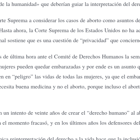
de la humanidad» que deberían guiar la interpretación del de
Corte Suprema a considerar los casos de aborto como asuntos de
 Hasta ahora, la Corte Suprema de los Estados Unidos no ha 
unal sostiene que es una cuestión de “privacidad” que concier
ios de última hora ante el Comité de Derechos Humanos la sema
mujeres pueden quedar embarazadas y por ende es un asunto qu
nen en “peligro” las vidas de todas las mujeres, ya que el emb
cesita buena medicina y no el aborto, porque incluso el abort
en un intento de veinte años de crear el “derecho humano” al 
 el momento fracasó, y en los últimos años los defensores del
a reinterpretación del derecho a la vida hace que la inclusió