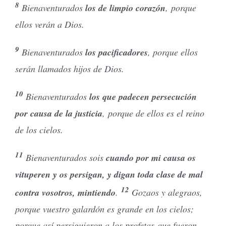
8
Bienaventurados
los de limpio corazón
, porque
ellos verán a Dios.
9
Bienaventurados
los pacificadores
, porque ellos
serán llamados hijos de Dios.
10
Bienaventurados
los que padecen persecución
por causa de la justicia
, porque de ellos es el reino
de los cielos.
11
Bienaventurados sois
cuando por mi causa os
vituperen y os persigan, y digan toda clase de mal
12
contra vosotros, mintiendo
.
Gozaos y alegraos,
porque vuestro galardón es grande en los cielos;
porque así persiguieron a los profetas que fueron