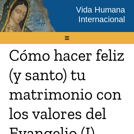
Skip
Vida Humana
to
Internacional
content
Toggle
Navigation
Cómo hacer feliz
Inicio
(y santo) tu
Conócenos
matrimonio con
Temas
los valores del
Boletín Electrónico
Evangelio (I)
Media