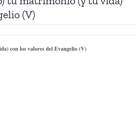
) tu matrimonio (y tu vida)
elio (V)
ida) con los valores del Evangelio (V)