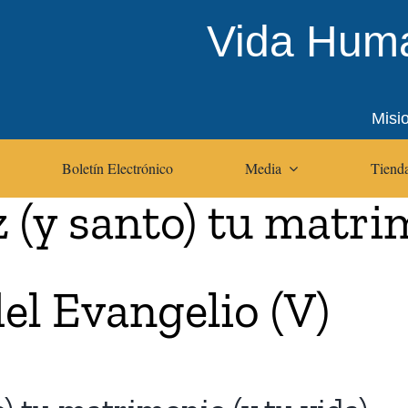
Vida Huma
Misi
Boletín Electrónico
Media
Tienda
 (y santo) tu matrim
del Evangelio (V)