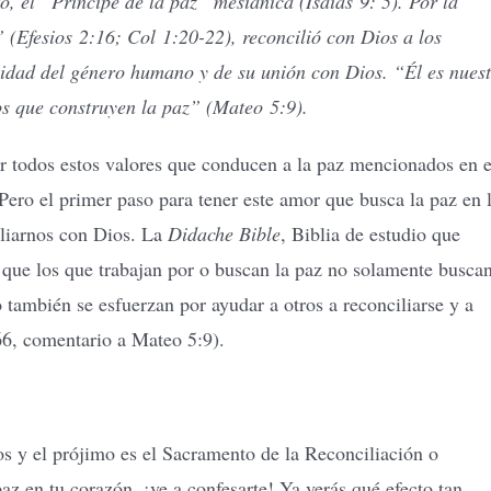
o, el “Príncipe de la paz” mesiánica (Isaías 9: 5). Por la
 (Efesios 2:16; Col 1:20-22), reconcilió con Dios a los
nidad del género humano y de su unión con Dios. “Él es nues
os que construyen la paz” (Mateo 5:9).
ir todos estos valores que conducen a la paz mencionados en e
 Pero el primer paso para tener este amor que busca la paz en 
iliarnos con Dios. La
Didache Bible
, Biblia de estudio que
a que los que trabajan por o buscan la paz no solamente busca
 también se esfuerzan por ayudar a otros a reconciliarse y a
266, comentario a Mateo 5:9).
os y el prójimo es el Sacramento de la Reconciliación o
z en tu corazón, ¡ve a confesarte! Ya verás qué efecto tan