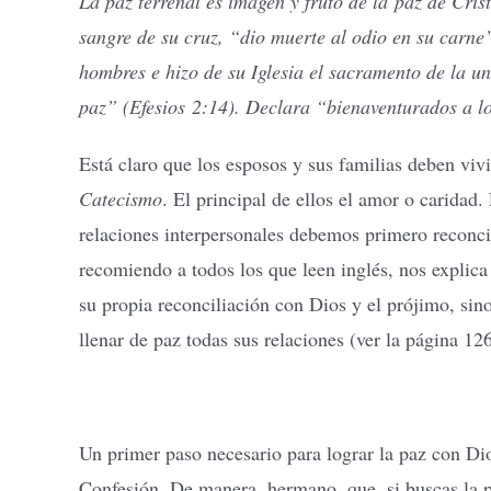
La paz terrenal es imagen y fruto de la paz de Crist
sangre de su cruz, “dio muerte al odio en su carne”
hombres e hizo de su Iglesia el sacramento de la u
paz” (Efesios 2:14). Declara “bienaventurados a l
Está claro que los esposos y sus familias deben viv
Catecismo
. El principal de ellos el amor o caridad.
relaciones interpersonales debemos primero reconc
recomiendo a todos los que leen inglés, nos explic
su propia reconciliación con Dios y el prójimo, sino
llenar de paz todas sus relaciones (ver la página 1
Un primer paso necesario para lograr la paz con Di
Confesión. De manera, hermano, que, si buscas la pa