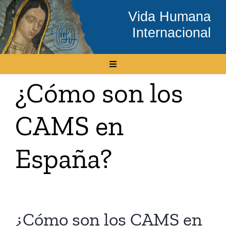
Skip
Vida Humana
to
Internacional
content
Toggle
Navigation
¿Cómo son los
Inicio
CAMS en
Conócenos
España?
Temas
Boletín Electrónico
¿Cómo son los CAMS en
Media