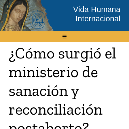
Skip
Vida Humana
to
Internacional
content
Toggle
Navigation
¿Cómo surgió el
Inicio
ministerio de
Conócenos
sanación y
Temas
reconciliación
Boletín Electrónico
postaborto?
Media