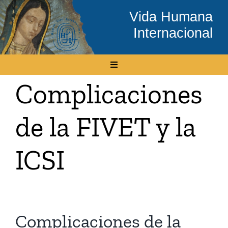
Skip
Vida Humana
to
Internacional
content
Toggle
Navigation
Complicaciones
Inicio
de la FIVET y la
Conócenos
ICSI
Temas
Boletín Electrónico
Complicaciones de la
Media