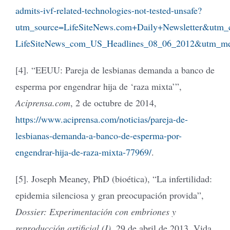
admits-ivf-related-technologies-not-tested-unsafe?
utm_source=LifeSiteNews.com+Daily+Newsletter&utm_
LifeSiteNews_com_US_Headlines_08_06_2012&utm_m
[4]. “EEUU: Pareja de lesbianas demanda a banco de
esperma por engendrar hija de ‘raza mixta’”,
Aciprensa.com
, 2 de octubre de 2014,
https://www.aciprensa.com/noticias/pareja-de-
lesbianas-demanda-a-banco-de-esperma-por-
engendrar-hija-de-raza-mixta-77969/
.
[5]. Joseph Meaney, PhD (bioética), “La infertilidad:
epidemia silenciosa y gran preocupación provida”,
Dossier: Experimentación con embriones y
reproducción artificial (I)
, 29 de abril de 2013. Vida