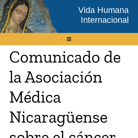
Skip
Vida Humana
to
Internacional
content
Toggle
Navigation
Comunicado de
Inicio
la Asociación
Conócenos
Médica
Temas
Nicaragüense
Boletín Electrónico
sobre el cáncer
Media