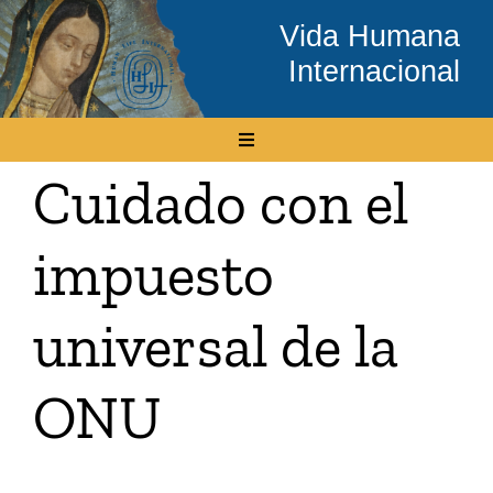
Skip
Vida Humana
to
Internacional
content
Toggle
Navigation
Cuidado con el
Inicio
impuesto
Conócenos
universal de la
Temas
ONU
Boletín Electrónico
Media