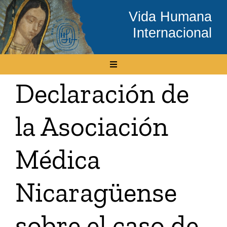
Skip
Vida Humana
to
Internacional
content
Toggle
Navigation
Declaración de
Inicio
la Asociación
Conócenos
Médica
Temas
Nicaragüense
Boletín Electrónico
sobre el caso de
Media