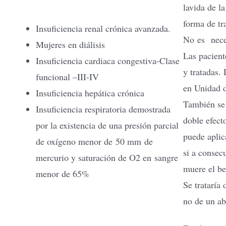
lavida de la
forma de tra
Insuficiencia renal crónica avanzada.
No es neces
Mujeres en diálisis
Las pacient
Insuficiencia cardiaca congestiva-Clase
y tratadas.
funcional –III-IV
en Unidad d
Insuficiencia hepática crónica
También se 
Insuficiencia respiratoria demostrada
doble efecto
por la existencia de una presión parcial
puede aplic
de oxígeno menor de 50 mm de
si a consec
mercurio y saturación de O2 en sangre
muere el be
menor de 65%
Se trataría 
no de un ab